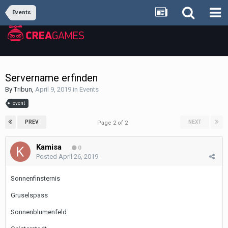
Events
Servername erfinden
By
Tribun
,
April 9, 2019
in
Events
event
PREV
NEXT
Page 2 of 2
Kamisa
0
Posted
April 26, 2019
Sonnenfinsternis
Gruselspass
Sonnenblumenfeld