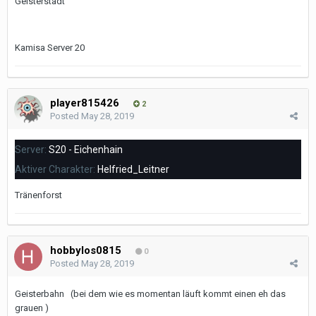
Geisterstadt
Kamisa Server 20
player815426
2
Posted
May 28, 2019
Server:
S20 - Eichenhain
Aktiver Charakter:
Helfried_Leitner
Tränenforst
hobbylos0815
0
Posted
May 28, 2019
Geisterbahn (bei dem wie es momentan läuft kommt einen eh das
grauen )