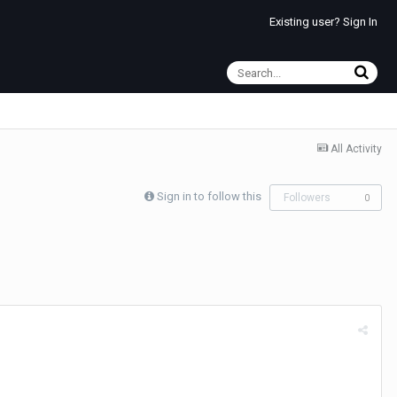
Existing user? Sign In
All Activity
Sign in to follow this
Followers
0