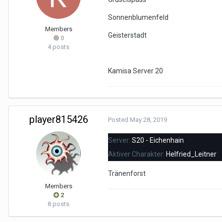
Sonnenblumenfeld
Members
Geisterstadt
0
4 posts
Kamisa Server 20
player815426
Posted
May 28, 2019
Server:
S20 - Eichenhain
Aktiver Charakter:
Helfried_Leitner
Tränenforst
Members
2
8 posts