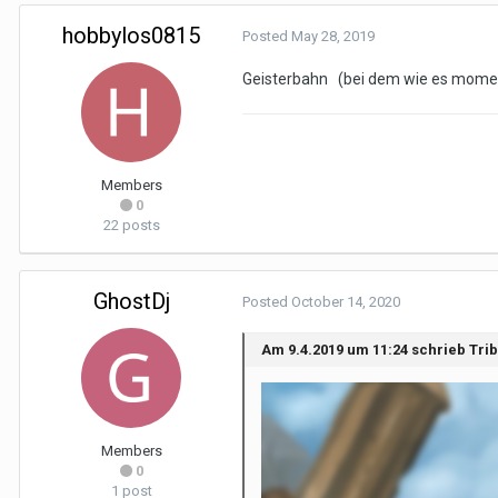
hobbylos0815
Posted
May 28, 2019
Geisterbahn (bei dem wie es momen
Members
0
22 posts
GhostDj
Posted
October 14, 2020
Am 9.4.2019 um 11:24 schrieb Tri
Members
0
1 post