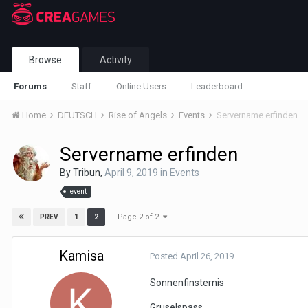
Browse
Activity
Forums
Staff
Online Users
Leaderboard
Home
DEUTSCH
Rise of Angels
Events
Servername erfinden
Servername erfinden
By
Tribun
,
April 9, 2019
in
Events
event
Page 2 of 2
1
2
PREV
Kamisa
Posted
April 26, 2019
Sonnenfinsternis
Gruselspass