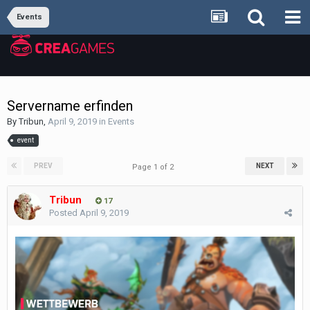
Events
Servername erfinden
By
Tribun
,
April 9, 2019
in
Events
event
PREV
NEXT
Page 1 of 2
Tribun
17
Posted
April 9, 2019