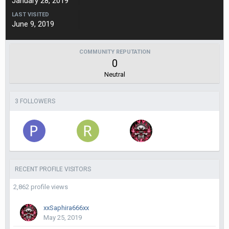
January 28, 2019
LAST VISITED
June 9, 2019
COMMUNITY REPUTATION
0
Neutral
3 FOLLOWERS
RECENT PROFILE VISITORS
2,862 profile views
xxSaphira666xx
May 25, 2019