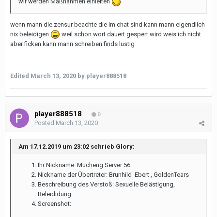
wir werden Maßnahmen einleiten
wenn mann die zensur beachte die im chat sind kann mann eigendlich
nix beleidigen
weil schon wort dauert gespert wird weis ich nicht
aber ficken kann mann schreiben finds lustig
Edited
March 13, 2020
by player888518
player888518
0
Posted
March 13, 2020
Am 17.12.2019 um 23:02 schrieb Glory:
Ihr Nickname: Mucheng Server 56
Nickname der Übertreter: Brunhild_Ebert , GoldenTears
Beschreibung des Verstoß: Sexuelle Belästigung,
Beleididung
Screenshot: