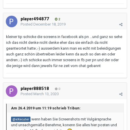
player494877
2
Posted
December 18, 2019
kleiner tip schicke die screens in facebook als pn ...und ganz so sehe
ich das nicht denke nicht denke eher das sie einfach da nicht
geantwortet hatte ;-) ausserdem kann man es echt mit beleidigungen
auch ganz schön übertreiben leider kenn da auch so den ein oder
andren ;-) ich schicke auch immer screens in fb per pn und der oder
die jenige wird dann jeweils für ne zeit vom chat gebannt
player888518
0
Posted
March 13, 2020
Am 26.4.2019 um 11:19 schrieb Tribun:
wenn haben Sie Screenshots mit Vulgärsprache
@eXecuter
und unsachgemäße Benehme, konenn Sie alles hier posten und