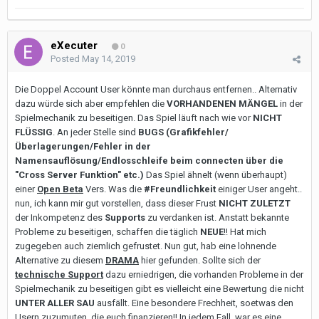
eXecuter
0
Posted
May 14, 2019
Die Doppel Account User könnte man durchaus entfernen.. Alternativ
dazu würde sich aber empfehlen die
VORHANDENEN MÄNGEL
in der
Spielmechanik zu beseitigen. Das Spiel läuft nach wie vor
NICHT
FLÜSSIG
. An jeder Stelle sind
BUGS (Grafikfehler/
Überlagerungen/Fehler in der
Namensauflösung/Endlosschleife beim connecten über die
"Cross Server Funktion" etc.)
Das Spiel ähnelt (wenn überhaupt)
einer
Open Beta
Vers. Was die
#Freundlichkeit
einiger User angeht..
nun, ich kann mir gut vorstellen, dass dieser Frust
NICHT ZULETZT
der Inkompetenz des
Supports
zu verdanken ist. Anstatt bekannte
Probleme zu beseitigen, schaffen die täglich
NEUE
!! Hat mich
zugegeben auch ziemlich gefrustet. Nun gut, hab eine lohnende
Alternative zu diesem
DRAMA
hier gefunden. Sollte sich der
technische Support
dazu erniedrigen, die vorhanden Probleme in der
Spielmechanik zu beseitigen gibt es vielleicht eine Bewertung die nicht
UNTER ALLER SAU
ausfällt. Eine besondere Frechheit, soetwas den
Usern zuzumuten, die euch finanzieren!! In jedem Fall, war es eine