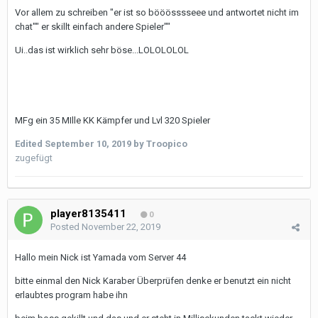
Vor allem zu schreiben "er ist so bööösssseee und antwortet nicht im
chat"" er skillt einfach andere Spieler""
Ui..das ist wirklich sehr böse...LOLOLOLOL
MFg ein 35 MIlle KK Kämpfer und Lvl 320 Spieler
Edited
September 10, 2019
by Troopico
zugefügt
player8135411
0
Posted
November 22, 2019
Hallo mein Nick ist Yamada vom Server 44
bitte einmal den Nick Karaber Überprüfen denke er benutzt ein nicht
erlaubtes program habe ihn