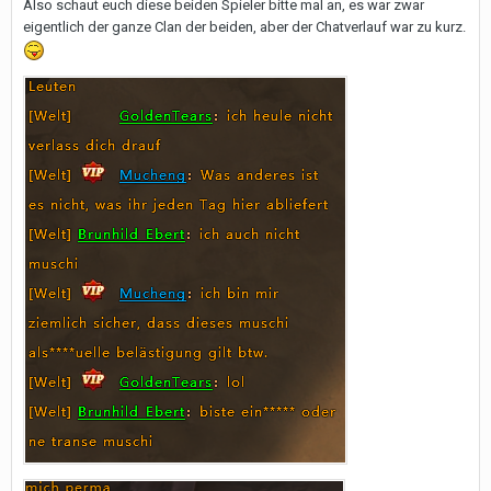
Also schaut euch diese beiden Spieler bitte mal an, es war zwar
eigentlich der ganze Clan der beiden, aber der Chatverlauf war zu kurz.