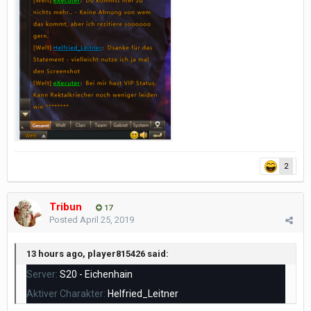
2
Tribun
17
Posted
April 25, 2019
13 hours ago, player815426 said:
Server:
S20 - Eichenhain
Aktiver Charakter:
Helfried_Leitner