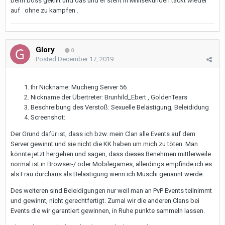
beim boss gekillt und das und er steht in Millisekunden tackt wieder
auf ohne zu kampfen .
Glory
0
Posted
December 17, 2019
Ihr Nickname: Mucheng Server 56
Nickname der Übertreter: Brunhild_Ebert , GoldenTears
Beschreibung des Verstoß: Sexuelle Belästigung, Beleididung
Screenshot:
Der Grund dafür ist, dass ich bzw. mein Clan alle Events auf dem
Server gewinnt und sie nicht die KK haben um mich zu töten. Man
könnte jetzt hergehen und sagen, dass dieses Benehmen mittlerweile
normal ist in Browser-/ oder Mobilegames, allerdings empfinde ich es
als Frau durchaus als Belästigung wenn ich Muschi genannt werde.
Des weiteren sind Beleidigungen nur weil man an PvP Events teilnimmt
und gewinnt, nicht gerechtfertigt. Zumal wir die anderen Clans bei
Events die wir garantiert gewinnen, in Ruhe punkte sammeln lassen.