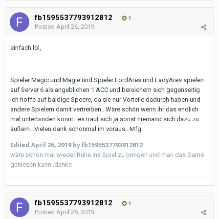
fb1595537793912812
1
Posted
April 26, 2019
einfach lol,
Spieler Magic und Magie und Spieler LordAres und LadyAres spielen
auf Server 6 als angeblichen 1 ACC und bereichern sich gegenseitig
ich hoffe auf baldige Speere, da sie nur Vorteile dadurch haben und
andere Spielern damit vertreiben...Wäre schön wenn ihr das endlich
mal unterbinden könnt...es traut sich ja sonst niemand sich dazu zu
äußern...Vielen dank schonmal im voraus...Mfg
Edited
April 26, 2019
by fb1595537793912812
wäre schön mal wieder Ruhe ins Spiel zu bringen und man das Game
geniesen kann..danke
fb1595537793912812
1
Posted
April 26, 2019