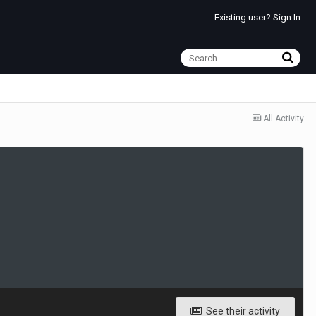
Existing user? Sign In
All Activity
See their activity