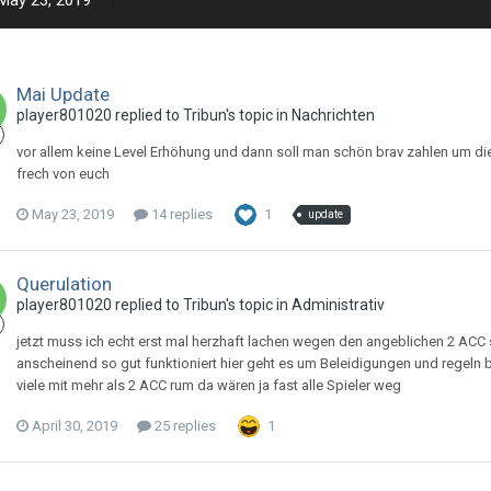
May 23, 2019
Mai Update
player801020 replied to Tribun's topic in
Nachrichten
vor allem keine Level Erhöhung und dann soll man schön brav zahlen um die 
frech von euch
May 23, 2019
14 replies
1
update
Querulation
player801020 replied to Tribun's topic in
Administrativ
jetzt muss ich echt erst mal herzhaft lachen wegen den angeblichen 2 AC
anscheinend so gut funktioniert hier geht es um Beleidigungen und regeln 
viele mit mehr als 2 ACC rum da wären ja fast alle Spieler weg
April 30, 2019
25 replies
1