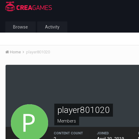
Browse
Activity
Home
player801020
player801020
Members
CONTENT COUNT
JOINED