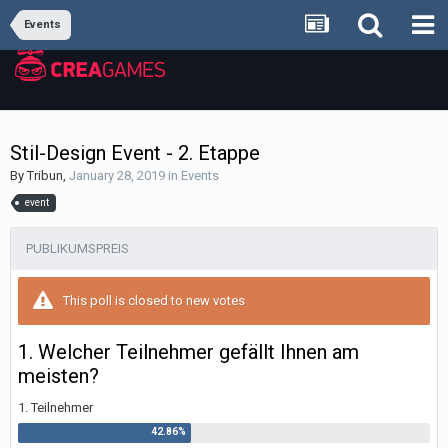
Events
Stil-Design Event - 2. Etappe
By
Tribun
,
January 28, 2019
in
Events
event
PUBLIKUMSPREIS
This poll is closed to new votes
1. Welcher Teilnehmer gefällt Ihnen am
meisten?
1. Teilnehmer