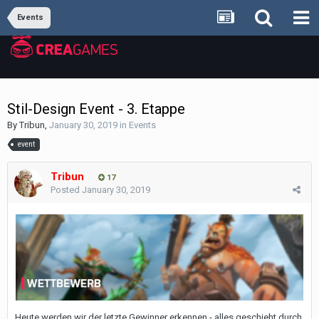
Events
Stil-Design Event - 3. Etappe
By
Tribun
,
January 30, 2019
in
Events
event
Tribun
17
Posted
January 30, 2019
Heute werden wir der letzte Gewinner erkennen - alles geschieht durch