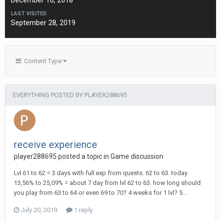
December 10, 2018
LAST VISITED
September 28, 2019
Content Type
EVERYTHING POSTED BY PLAYER288695
receive experience
player288695 posted a topic in
Game discussion
Lvl 61 to 62 = 3 days with full exp from quests. 62 to 63. today
13,56% to 25,09% = about 7 day from lvl 62 to 63. how long should
you play from 63 to 64 or even 69 to 70? 4 weeks for 1 lvl? 5...
July 20, 2019
1 reply