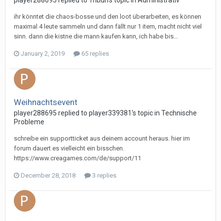
player288695 replied to Tribun's topic in
Administrativ
ihr könntet die chaos-bosse und den loot überarbeiten, es können
maximal 4 leute sammeln und dann fällt nur 1 item, macht nicht viel
sinn. dann die kistne die mann kaufen kann, ich habe bis...
January 2, 2019
65 replies
Weihnachtsevent
player288695 replied to player339381's topic in
Technische
Probleme
schreibe ein supportticket aus deinem account heraus. hier im
forum dauert es vielleicht ein bisschen.
https://www.creagames.com/de/support/11
December 28, 2018
3 replies