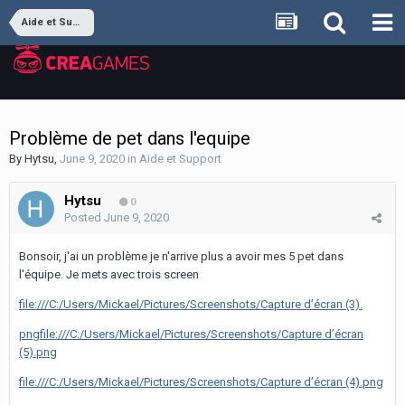
Aide et Support
Problème de pet dans l'equipe
By
Hytsu
,
June 9, 2020
in
Aide et Support
Hytsu
0
Posted
June 9, 2020
Bonsoir, j'ai un problème je n'arrive plus a avoir mes 5 pet dans
l'équipe. Je mets avec trois screen
file:///C:/Users/Mickael/Pictures/Screenshots/Capture d’écran (3).
png
file:///C:/Users/Mickael/Pictures/Screenshots/Capture d’écran
(5).png
file:///C:/Users/Mickael/Pictures/Screenshots/Capture d’écran (4).png