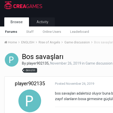
Browse
Activity
Forums
Staff
Online Users
Leaderboard
Home
ENGLISH
Rise of Angels
Game discussion
Bos savaşlar
Bos savaşları
By
player902135
,
November 26, 2019
in
Game discussion
denizlili
player902135
Posted
November 26, 2019
bos savaşları adaletsiz oluyor buna b
zayıf olanların bosa girmesine güçlül