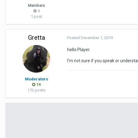
Members
0
1 post
Gretta
Posted
December 1, 2019
hello Player.
I'm not sure if you speak or understa
Moderators
19
172 posts