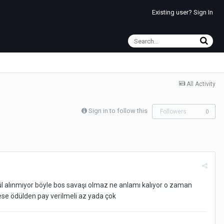
Existing user? Sign In
All Activity
Sign in to follow this
Followers
0
dül alınmıyor böyle bos savaşı olmaz ne anlamı kalıyor o zaman
rkese ödülden pay verilmeli az yada çok