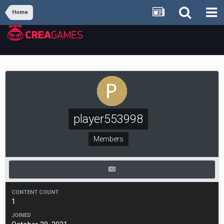
Home
player553998
Members
CONTENT COUNT
1
JOINED