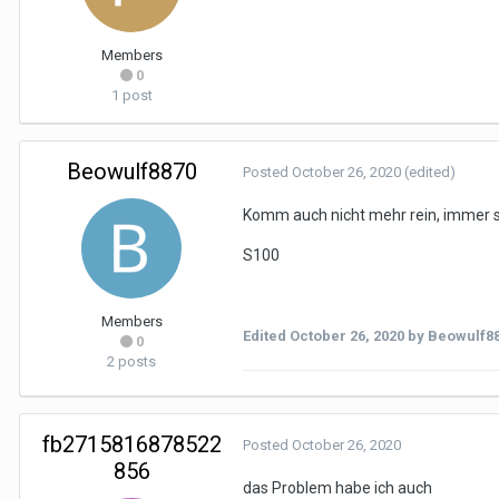
Members
0
1 post
Beowulf8870
Posted
October 26, 2020
(edited)
Komm auch nicht mehr rein, immer s
S100
Members
Edited
October 26, 2020
by Beowulf8
0
2 posts
fb2715816878522
Posted
October 26, 2020
856
das Problem habe ich auch