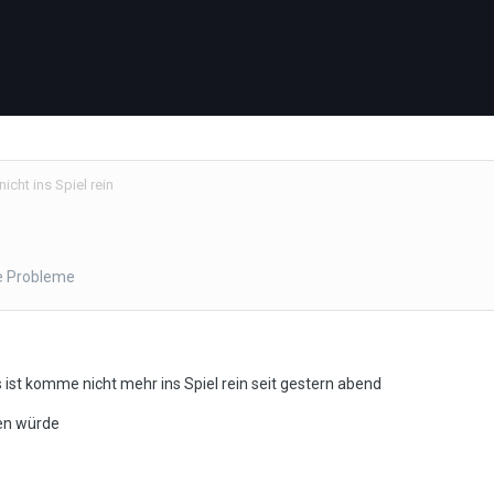
cht ins Spiel rein
e Probleme
 ist komme nicht mehr ins Spiel rein seit gestern abend
ren würde