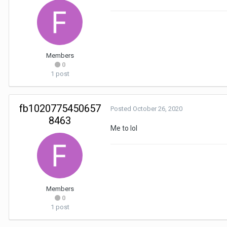
Members
0
1 post
fb1020775450657
Posted
October 26, 2020
8463
Me to lol
Members
0
1 post