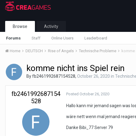
Browse
Activity
Forums
Staff
Online Users
Leaderboard
Home
DEUTSCH
Rise of Angels
Technische Probleme
komme ni
komme nicht ins Spiel rein
By
fb2461992687154528
,
October 26, 2020
in
Technisch
fb2461992687154
Posted
October 26, 2020
528
Hallo kann mir jemand sagen was los
wäre nett wenn mal jemand reagie
Danke Bibi_77 Server 79