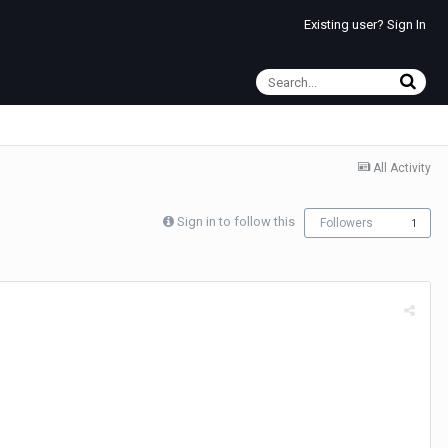
Existing user? Sign In
All Activity
Sign in to follow this
Followers
1