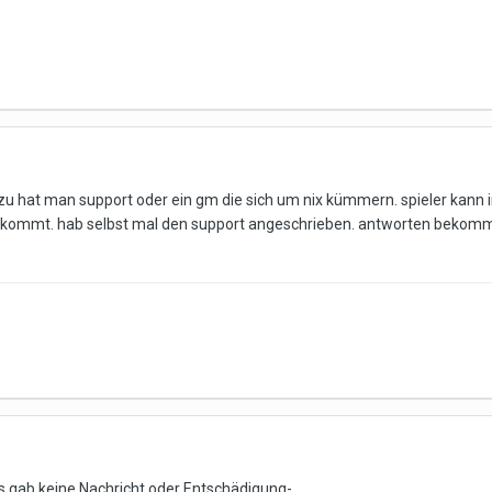
zu hat man support oder ein gm die sich um nix kümmern. spieler kann 
ein kommt. hab selbst mal den support angeschrieben. antworten bekomm
s gab keine Nachricht oder Entschädigung-