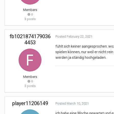
Members
0
3 posts
fb1021874179036
Posted
February 22, 2021
4453
fühlt sich keiner aangesprochen. wo
spielen können, nur weil er nicht r
werden ja ständig hochgeladen.
Members
0
3 posts
player11206149
Posted
March 10, 2021
ich habe eine Woche gewartet und e