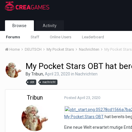
Browse
Activity
Forums
Staff
Online Users
Leaderboard
Home
DEUTSCH
My Pocket Stars
Nachrichten
My Pocket Stars
My Pocket Stars OBT hat ber
By
Tribun
,
April 23, 2020
in
Nachrichten
obt
nachricht
Tribun
Posted
April 23, 2020
My Pocket Stars OBT
hat bereits be
Eine neue Welt erwartet mutige Ent